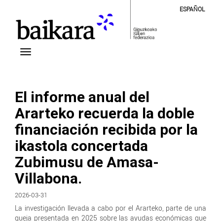
ESPAÑOL
El informe anual del
Ararteko recuerda la doble
financiación recibida por la
ikastola concertada
Zubimusu de Amasa-
Villabona.
2026-03-31
La investigación llevada a cabo por el Ararteko, parte de una
queja presentada en 2025 sobre las ayudas económicas que