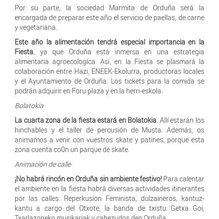
Por su parte, la sociedad Marmita de Orduña será la
encargada de preparar este año el servicio de paellas, de carne
y vegetariana.
Este año la alimentación tendrá especial importancia en la
Fiesta
, ya que Orduña está inmersa en una estrategia
alimentaria agroecologíca. Así, en la Fiesta se plasmará la
colaboración entre Hazi, ENEEK-Ekolurra, productoras locales
y el Ayuntamiento de Orduña. Los tickets para la comida se
podrán adquirir en Foru plaza y en la herri-eskola.
Bolatokia
La cuarta zona de la fiesta estará en Bolatokia
. Allí estarán los
hinchables y el taller de percusión de Musta. Además, os
animamos a venir con vuestros skate y patines, porque esta
zona cuenta co0n un parque de skate.
Animación de calle
¡No habrá rincón en Orduña sin ambiente festivo!
Para calentar
el ambiente en la fiesta habrá diversas actividades itinerantes
por las calles: Reperkusion Feminista, dulzaineros, kantuz-
kantu a cargo del Otxote, la banda de txistu Getxa Goi,
Txarlazopeko musikariak y cabezudos den Orduña.