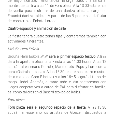
de mayo. Txarlazo mendi taldea ha organizado una salida al
monte que partirá a las 11 de Foru plaza. A la 13:00 estaremos
de vuelta para disfrutar de una dantza plaza a cargo de
Erauntsi dantza taldea. A partir de las 9 podremos disfrutar
del concierto de Enbata Lorade.
Cuatro espacios y animación de calle
La fiesta tendrá cuatro zonas fijas y contaremos también con
actividades itinerantes.
Urduña Herri Eskola
Urduña Herri Eskola
será el primer espacio festivo
. Allí se
dará la apertura oficial a la Fiesta a las 11:00 horas. A las 12
subirán al escenario Porrotx, Marimotots, Pupu y Lore con la
obra «Ostirala iritsi da!». A las 15:30 tendremos teatro musical
de la mano de Gora Bihotzak y a las 16:45 llegará el turno del
mago Hodei. Además, durante todo el día contaremos con
juegos cooperativos a cargo de PAI para disfrutar en familia,
así como talleres en el Baserri txokoa de Kaiku.
Foru plaza
Foru plaza será el segundo espacio de la fiesta
. A las 13:30
subirán al escenario los artistas de Goazen! dispuestos a