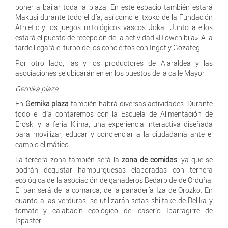
poner a bailar toda la plaza. En este espacio también estará
Makusi durante todo el día, así como el txoko de la Fundación
Athletic y los juegos mitológicos vascos Jokai. Junto a ellos
estará el puesto de recepción de la actividad «Diowen bila». A la
tarde llegará el turno de los conciertos con Ingot y Gozategi.
Por otro lado, las y los productores de Aiaraldea y las
asociaciones se ubicarán en en los puestos de la calle Mayor.
Gernika plaza
En
Gernika plaza
también habrá diversas actividades. Durante
todo el día contaremos con la Escuela de Alimentación de
Eroski y la feria Klima, una experiencia interactiva diseñada
para movilizar, educar y concienciar a la ciudadanía ante el
cambio climático.
La tercera zona también será la
zona de comidas
, ya que se
podrán degustar hamburguesas elaboradas con ternera
ecológica de la asociación de ganaderos Bedarbide de Orduña.
El pan será de la comarca, de la panadería Iza de Orozko. En
cuanto a las verduras, se utilizarán setas shiitake de Delika y
tomate y calabacín ecológico del caserío Iparragirre de
Ispaster.