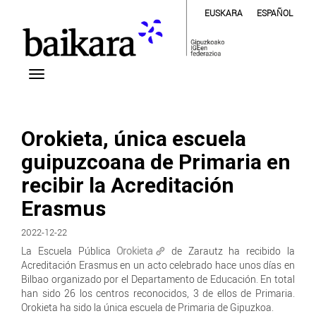
EUSKARA
ESPAÑOL
Orokieta, única escuela
guipuzcoana de Primaria en
recibir la Acreditación
Erasmus
2022-12-22
La Escuela Pública
Orokieta
de Zarautz ha recibido la
Acreditación Erasmus en un acto celebrado hace unos días en
Bilbao organizado por el Departamento de Educación. En total
han sido 26 los centros reconocidos, 3 de ellos de Primaria.
Orokieta ha sido la única escuela de Primaria de Gipuzkoa.