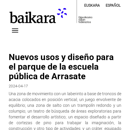
EUSKARA
ESPAÑOL
Nuevos usos y diseño para
el parque de la escuela
pública de Arrasate
2024-04-17
Una zona de movimiento con un laberinto a base de troncos de
acacia colocados en posición vertical; un juego envolvente de
equilibrio; una zona de salto con un trampolín redondo y un
columpio; un teatro de búsqueda de áreas exploratorias para
fomentar el desarrollo artístico; un espacio diseñado a partir
de cortezas de pino para trabajar la imaginación, la
construcción y otro tipo de actividades; y un cráter, equipado