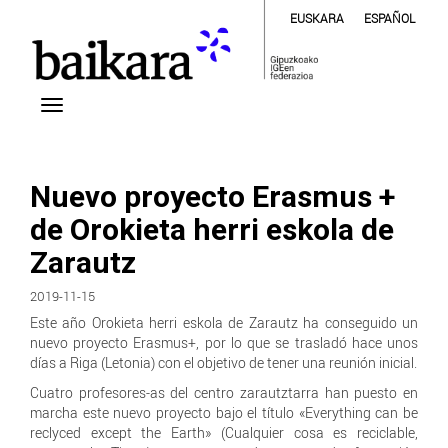
EUSKARA
ESPAÑOL
Nuevo proyecto Erasmus +
de Orokieta herri eskola de
Zarautz
2019-11-15
Este año Orokieta herri eskola de Zarautz ha conseguido un
nuevo proyecto Erasmus+, por lo que se trasladó hace unos
días a Riga (Letonia) con el objetivo de tener una reunión inicial.
Cuatro profesores-as del centro zarautztarra han puesto en
marcha este nuevo proyecto bajo el título «Everything can be
reclyced except the Earth» (Cualquier cosa es reciclable,