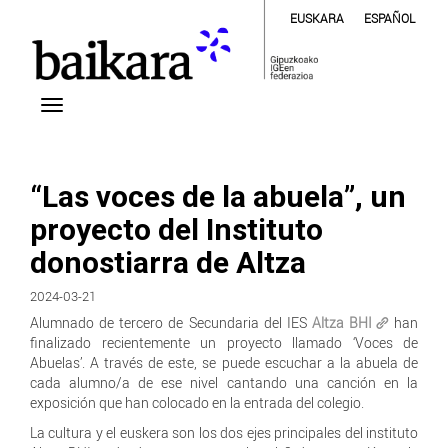
EUSKARA
ESPAÑOL
“Las voces de la abuela”, un
proyecto del Instituto
donostiarra de Altza
2024-03-21
Alumnado de tercero de Secundaria del IES
Altza BHI
han
finalizado recientemente un proyecto llamado ‘Voces de
Abuelas’. A través de este, se puede escuchar a la abuela de
cada alumno/a de ese nivel cantando una canción en la
exposición que han colocado en la entrada del colegio.
La cultura y el euskera son los dos ejes principales del instituto