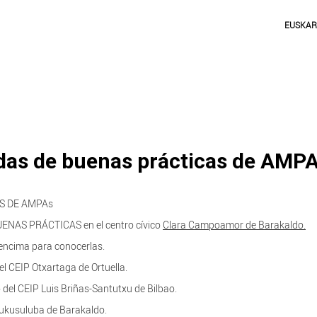
EUSKA
adas de buenas prácticas de AMP
S DE AMPAs
UENAS PRÁCTICAS en el centro cívico
Clara Campoamor de Barakaldo.
 encima para conocerlas.
el CEIP Otxartaga de Ortuella.
del CEIP Luis Briñas-Santutxu de Bilbao.
Mukusuluba de Barakaldo.