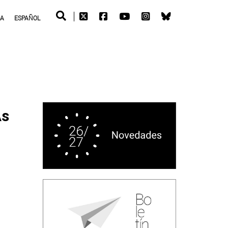
RA
ESPAÑOL
As