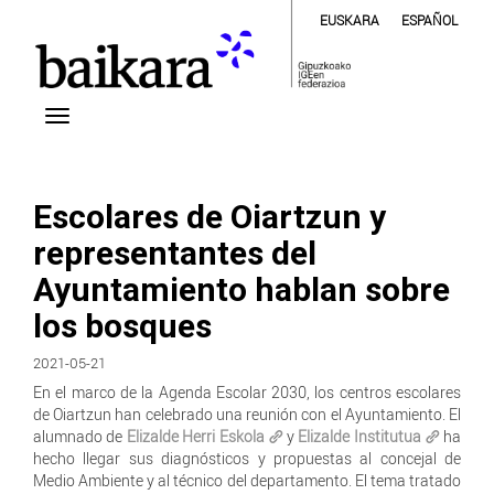
EUSKARA
ESPAÑOL
Escolares de Oiartzun y
representantes del
Ayuntamiento hablan sobre
los bosques
2021-05-21
En el marco de la Agenda Escolar 2030, los centros escolares
de Oiartzun han celebrado una reunión con el Ayuntamiento. El
alumnado de
Elizalde Herri Eskola
y
Elizalde Institutua
ha
hecho llegar sus diagnósticos y propuestas al concejal de
Medio Ambiente y al técnico del departamento. El tema tratado