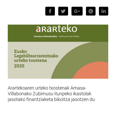
Arartekoaren urteko txostenak Amasa-
Villabonako Zubimusu itunpeko ikastolak
jasotako finantziaketa bikoitza jasotzen du.