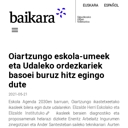
EUSKARA
ESPAÑOL
Oiartzungo eskola-umeek
eta Udaleko ordezkariek
basoei buruz hitz egingo
dute
2021-05-21
Eskola Agenda 2030en barruan, Oiartzungo ikastetxeetako
ikasleek bilera egin dute udalarekin.
Elizalde Herri Eskolako eta
Elizalde Institutuko
ikasleek beraien diagnostiko eta
proposamenak helarazi dizkiete Eneritz Arbelaitz Ingurumen
zinegotziari eta Ander Santesteban saileko teknikariari. Aurten