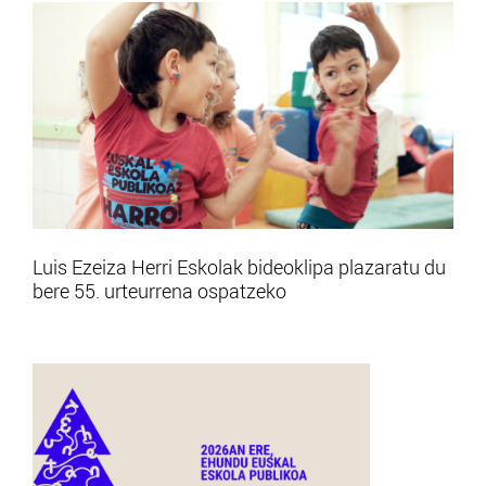
Luis Ezeiza Herri Eskolak bideoklipa plazaratu du
bere 55. urteurrena ospatzeko