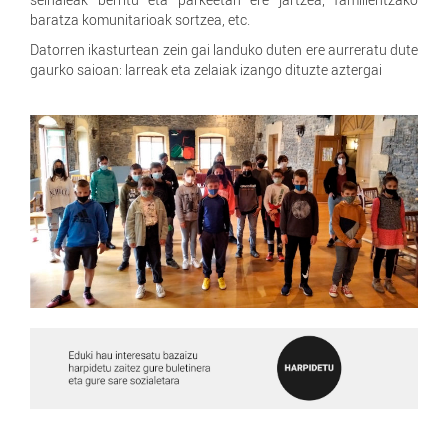
baratza komunitarioak sortzea, etc.
Datorren ikasturtean zein gai landuko duten ere aurreratu dute
gaurko saioan: larreak eta zelaiak izango dituzte aztergai