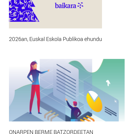
2026an, Euskal Eskola Publikoa ehundu
ONARPEN BERME BATZORDEETAN