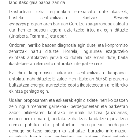
landutako gaia basoa izan da.
Ikasturtean zehar egindakoa errepasatu dute ikasleek,
hasteko: sentsibilizazio ekintzak;
Basoak
ernatzen
programaren barruan Gurutzen sagarrondoak aldatu
eta herriko basoen egora aztertzeko irteerak egin dituzte
(Urkabera, Txarara…), eta abar.
Ondoren, herriko basoen diagnosia egin dute, eta konpromiso
zehatzak hartu dituzte. Horrela, ingurunea ezagutzeko
ekintzak antolatzen jarraituko dutela hitz eman dute, baita
ikastetxeetan elementu naturalak integratzen ere.
Ez dira konpromiso bakarrak: sentsibilizazio kanpainak
antolatu nahi dituzte; Elizalde Herri Eskolan 50/50 programa
bultzatzea energia aurrezteko edota ikastetxeetan aire libreko
ekintza gehiago egin.
Udalari proposamen eta eskaerak egin dizkiete, herriko basoen
zein ingurumenaren gainekoak: berdeguneetan eta parkeetan
zabor pilaketaren kontrako neurriak hartzea (auzolanak,
isunen berri eman…); bertako zuhaitzak landatzen jarraitzea
eremu publiko eta pribatuetan; herrigunean berdegune
gehiago sortzea; bidegorriko zuhaitzei buruzko informazio-
seinaleak berritu eta parkeetan ere jartzea; familientzako