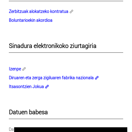
Zerbitzuak alokatzeko kontratua
Boluntarioekin akordioa
Sinadura elektronikoko ziurtagiria
Izenpe
Diruaren eta zerga zigiluaren fabrika nazionala
Itsasontzien Jokua
Datuen babesa
Datu pertsonalak babesteko dekalogoa