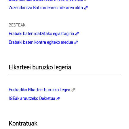
Zuzendaritza Batzordearen bileraren akta
BESTEAK
Erabaki baten idatzitako egiaztagiria
Erabaki baten kontra egiteko eredua
Elkarteei buruzko legeria
Euskadiko Elkarteei buruzko Legea
IGEak arautzeko Dekretua
Kontratuak