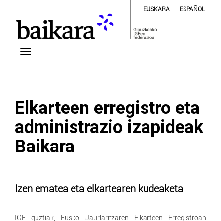
EUSKARA
ESPAÑOL
Elkarteen erregistro eta
administrazio izapideak
Baikara
Izen ematea eta elkartearen kudeaketa
IGE guztiak, Eusko Jaurlaritzaren Elkarteen Erregistroan