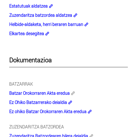
Estatutuak aldatzea
Zuzendaritza batzordea aldatzea
Helbide-aldaketa, herri beraren barruan
Elkartea desegitea
Dokumentazioa
BATZARRAK
Batzar Orokorraren Akta eredua
Ez Ohiko Batzarrerako deialdia
Ez ohiko Batzar Orokorraren Akta eredua
ZUZENDARITZA BATZORDEA
Zuzendaritza Batzordearen bilera deialdia