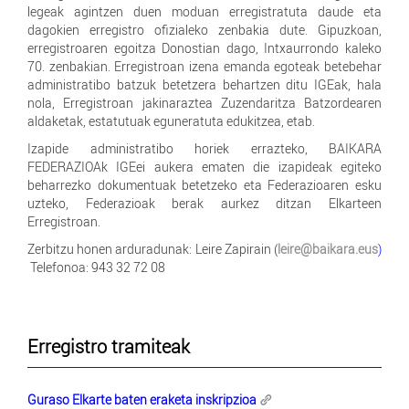
legeak agintzen duen moduan erregistratuta daude eta
dagokien erregistro ofizialeko zenbakia dute. Gipuzkoan,
erregistroaren egoitza Donostian dago, Intxaurrondo kaleko
70. zenbakian. Erregistroan izena emanda egoteak betebehar
administratibo batzuk betetzera behartzen ditu IGEak, hala
nola, Erregistroan jakinaraztea Zuzendaritza Batzordearen
aldaketak, estatutuak eguneratuta edukitzea, etab.
Izapide administratibo horiek errazteko, BAIKARA
FEDERAZIOAk IGEei aukera ematen die izapideak egiteko
beharrezko dokumentuak betetzeko eta Federazioaren esku
uzteko, Federazioak berak aurkez ditzan Elkarteen
Erregistroan.
Zerbitzu honen arduradunak: Leire Zapirain (
leire@baikara.eus
)
Telefonoa: 943 32 72 08
Erregistro tramiteak
Guraso Elkarte baten eraketa inskripzioa