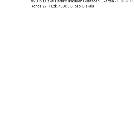
©2019 Euskal Herriko Ikasleen Gurasoen Elkartea -
PRIBATU
Ronda 27, 1 Ezk, 48005 Bilbao, Bizkaia