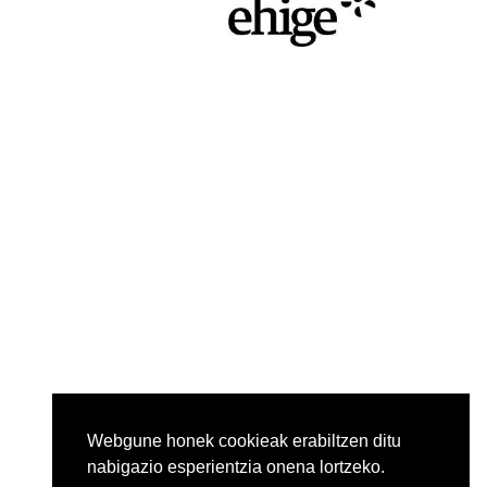
Webgune honek cookieak erabiltzen ditu
nabigazio esperientzia onena lortzeko.