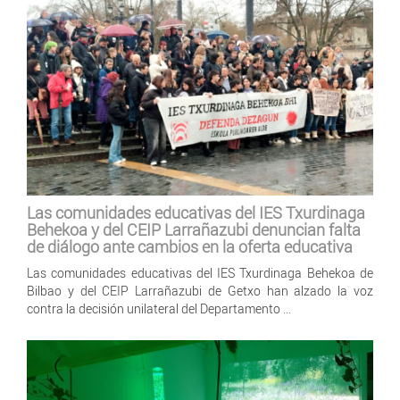
Las comunidades educativas del IES Txurdinaga
Behekoa y del CEIP Larrañazubi denuncian falta
de diálogo ante cambios en la oferta educativa
Las comunidades educativas del IES Txurdinaga Behekoa de
Bilbao y del CEIP Larrañazubi de Getxo han alzado la voz
contra la decisión unilateral del Departamento ...