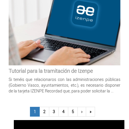
Tutorial para la tramitación de Izenpe
Si tenéis que relacionaros con las administraciones públicas
(Gobierno Vasco, ayuntamientos, etc.), es necesario disponer
de la tarjeta IZENPE Recordad que, para poder solicitar la ...
1
2
3
4
5
›
»