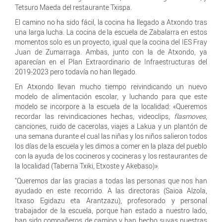
Tetsuro Maeda del restaurante Txispa.
El camino no ha sido fácil, la cocina ha llegado a Atxondo tras
una larga lucha. La cocina de la escuela de Zabalarra en estos
momentos solo es un proyecto, igual que la cocina del IES Fray
Juan de Zumarraga. Ambas, junto con la de Atxondo, ya
aparecían en el Plan Extraordinario de Infraestructuras del
2019-2023 pero todavía no han llegado.
En Atxondo llevan mucho tiempo reivindicando un nuevo
modelo de alimentación escolar, y luchando para que este
modelo se incorpore a la escuela de la localidad: «Queremos
recordar las reivindicaciones hechas, videoclips,
flasmoves
,
canciones, ruido de cacerolas, viajes a Lakua y un plantón de
una semana durante el cual las niñas y los niños salieron todos
los días de la escuela y les dimos a comer en la plaza del pueblo
con la ayuda de los cocineros y cocineras y los restaurantes de
la localidad (Taberna Txiki, Etxoste y Akebaso)».
“Queremos dar las gracias a todas las personas que nos han
ayudado en este recorrido. A las directoras (Saioa Alzola,
Itxaso Egidazu eta Arantzazu), profesorado y personal
trabajador de la escuela, porque han estado a nuestro lado,
han sido compañeros de camino y han hecho suyas nuestras