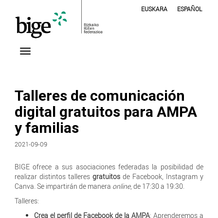
EUSKARA
ESPAÑOL
Talleres de comunicación
digital gratuitos para AMPA
y familias
2021-09-09
BIGE ofrece a sus asociaciones federadas la posibilidad de
realizar distintos talleres
gratuitos
de Facebook, Instagram y
Canva. Se impartirán de manera
online
, de 17:30 a 19:30.
Talleres:
Crea el perfil de Facebook de la AMPA
: Aprenderemos a