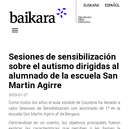
EUSKARA
ESPAÑOL
Sesiones de sensibilización
sobre el autismo dirigidas al
alumnado de la escuela San
Martin Agirre
2025-01-27
Como todos los años el aula estable de Gautena ha llevado a
cabo Sesiones de Sensibilización con alumnado de 1º en la
escuela
San Martin Agirre
de Bergara.
Centrándose en un cuento, los objetivos principales fueron
explicar las características que perciben o les llaman la