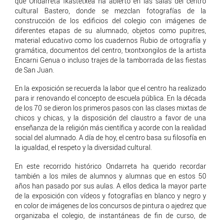
que Ondarreta Ikastetxea ha abierto en las salas del centro
cultural Bastero, donde se mezclan fotografías de la
construcción de los edificios del colegio con imágenes de
diferentes etapas de su alumnado, objetos como pupitres,
material educativo como los cuadernos Rubio de ortografía y
gramática, documentos del centro, txontxongilos de la artista
Encarni Genua o incluso trajes de la tamborrada de las fiestas
de San Juan.
En la exposición se recuerda la labor que el centro ha realizado
para ir renovando el concepto de escuela pública. En la década
de los 70 se dieron los primeros pasos con las clases mixtas de
chicos y chicas, y la disposición del claustro a favor de una
enseñanza de la religión más científica y acorde con la realidad
social del alumnado. A día de hoy, el centro basa su filosofía en
la igualdad, el respeto y la diversidad cultural.
En este recorrido histórico Ondarreta ha querido recordar
también a los miles de alumnos y alumnas que en estos 50
años han pasado por sus aulas. A ellos dedica la mayor parte
de la exposición con vídeos y fotografías en blanco y negro y
en color de imágenes de los concursos de pintura o ajedrez que
organizaba el colegio, de instantáneas de fin de curso, de