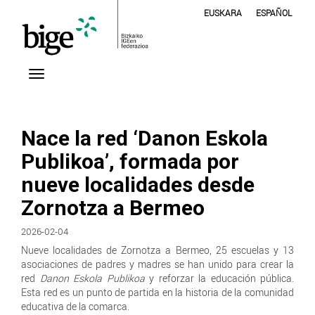
EUSKARA
ESPAÑOL
Nace la red ‘Danon Eskola
Publikoa’, formada por
nueve localidades desde
Zornotza a Bermeo
2026-02-04
Nueve localidades de Zornotza a Bermeo, 25 escuelas y 13
asociaciones de padres y madres se han unido para crear la
red
Danon Eskola Publikoa
y reforzar la educación pública.
Esta red es un punto de partida en la historia de la comunidad
educativa de la comarca.