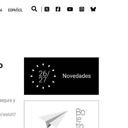
RA
ESPAÑOL
o
 segura y
m/watch?