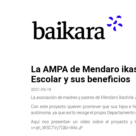
La AMPA de Mendaro ikas
Escolar y sus beneficios
2021-05-19
La asociación de madres y padres de
Mendaro ikastola
Con este proyecto quieren promover que sus hijos e hi
autónoma, ya que así lo recoge el propio Departamento 
Aquí nos presentan un vídeo sobre el proyecto y l
v=qh_WSC7Vy7Q&t=84s