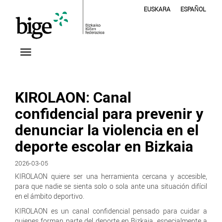
EUSKARA
ESPAÑOL
KIROLAON: Canal
confidencial para prevenir y
denunciar la violencia en el
deporte escolar en Bizkaia
2026-03-05
KIROLAON quiere ser una herramienta cercana y accesible,
para que nadie se sienta solo o sola ante una situación difícil
en el ámbito deportivo.
KIROLAON es un canal confidencial pensado para cuidar a
quienes forman parte del deporte en Bizkaia, especialmente a