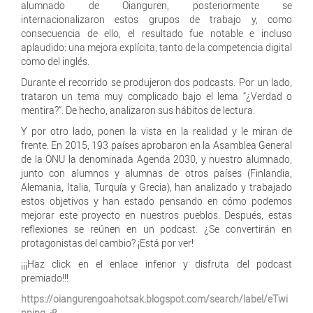
alumnado de Oianguren, posteriormente se
internacionalizaron estos grupos de trabajo y, como
consecuencia de ello, el resultado fue notable e incluso
aplaudido: una mejora explícita, tanto de la competencia digital
como del inglés.
Durante el recorrido se produjeron dos podcasts. Por un lado,
trataron un tema muy complicado bajo el lema “¿Verdad o
mentira?”. De hecho, analizaron sus hábitos de lectura.
Y por otro lado, ponen la vista en la realidad y le miran de
frente. En 2015, 193 países aprobaron en la Asamblea General
de la ONU la denominada Agenda 2030, y nuestro alumnado,
junto con alumnos y alumnas de otros países (Finlandia,
Alemania, Italia, Turquía y Grecia), han analizado y trabajado
estos objetivos y han estado pensando en cómo podemos
mejorar este proyecto en nuestros pueblos. Después, estas
reflexiones se reúnen en un podcast. ¿Se convertirán en
protagonistas del cambio? ¡Está por ver!
¡¡¡Haz click en el enlace inferior y disfruta del podcast
premiado!!!
https://oiangurengoahotsak.blogspot.com/search/label/eTwi
nning