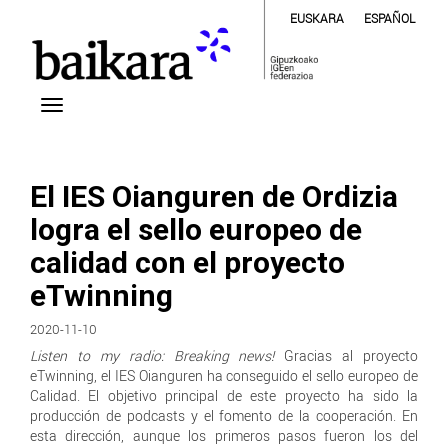
EUSKARA
ESPAÑOL
El IES Oianguren de Ordizia
logra el sello europeo de
calidad con el proyecto
eTwinning
2020-11-10
Listen to my radio: Breaking news!
Gracias al proyecto
eTwinning, el IES Oianguren ha conseguido el sello europeo de
Calidad. El objetivo principal de este proyecto ha sido la
producción de podcasts y el fomento de la cooperación. En
esta dirección, aunque los primeros pasos fueron los del