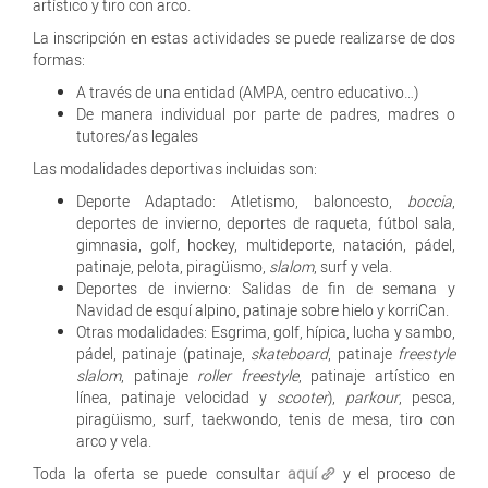
artístico y tiro con arco.
La inscripción en estas actividades se puede realizarse de dos
formas:
A través de una entidad (AMPA, centro educativo…)
De manera individual por parte de padres, madres o
tutores/as legales
Las modalidades deportivas incluidas son:
Deporte Adaptado: Atletismo, baloncesto,
boccia
,
deportes de invierno, deportes de raqueta, fútbol sala,
gimnasia, golf, hockey, multideporte, natación, pádel,
patinaje, pelota, piragüismo,
slalom
, surf y vela.
Deportes de invierno: Salidas de fin de semana y
Navidad de esquí alpino, patinaje sobre hielo y korriCan.
Otras modalidades: Esgrima, golf, hípica, lucha y sambo,
pádel, patinaje (patinaje,
skateboard
, patinaje
freestyle
slalom
, patinaje
roller freestyle
, patinaje artístico en
línea, patinaje velocidad y
scooter
),
parkour
, pesca,
piragüismo, surf, taekwondo, tenis de mesa, tiro con
arco y vela.
Toda la oferta se puede consultar
aquí
y el proceso de