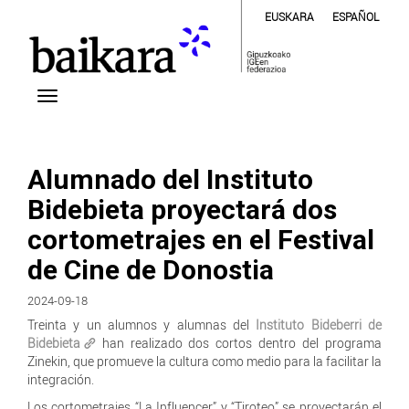
EUSKARA
ESPAÑOL
Alumnado del Instituto
Bidebieta proyectará dos
cortometrajes en el Festival
de Cine de Donostia
2024-09-18
Treinta y un alumnos y alumnas del
Instituto Bideberri de
Bidebieta
han realizado dos cortos dentro del programa
Zinekin, que promueve la cultura como medio para la facilitar la
integración.
Los cortometrajes “La Influencer” y “Tiroteo” se proyectarán el