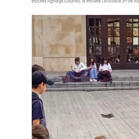
escuela Aginaga (Usurbil), la escuela
Lardizaba
l de Ai