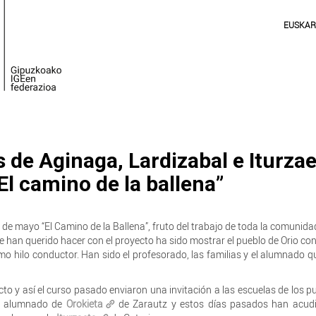
EUSKA
 de Aginaga, Lardizabal e Iturza
El camino de la ballena”
de mayo “El Camino de la Ballena”, fruto del trabajo de toda la comunida
e han querido hacer con el proyecto ha sido mostrar el pueblo de Orio con 
omo hilo conductor. Han sido el profesorado, las familias y el alumnado q
to y así el curso pasado enviaron una invitación a las escuelas de los p
ió alumnado de
Orokieta
de Zarautz y estos días pasados han acudi