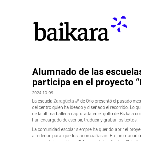
Alumnado de las escuelas
participa en el proyecto “
2024-10-09
La escuela
Zaragüeta
de Orio presentó el pasado mes 
del centro quien ha ideado y diseñado el recorrido. Lo qu
de la última ballena capturada en el golfo de Bizkaia c
han encargado de escribir, traducir y grabar los textos.
La comunidad escolar siempre ha querido abrir el proyec
alrededor para que los acompañaran. En junio acud