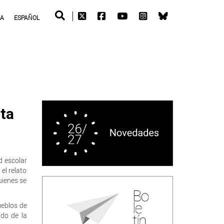
RA
ESPAÑOL
eta
d escolar
el relato
uienes se
ueblos de
do de la