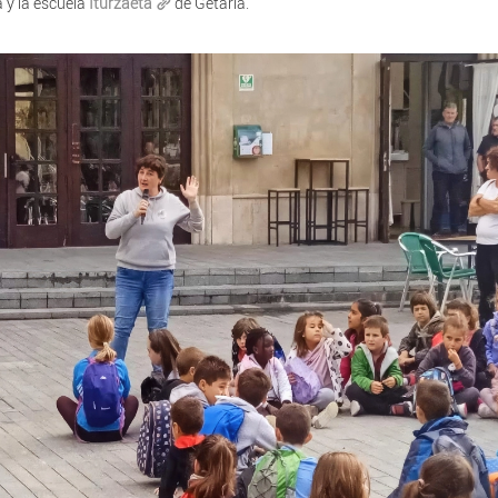
a y la escuela
Iturzaeta
de Getaria.