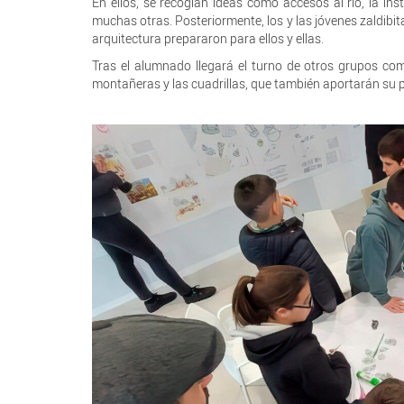
En ellos, se recogían ideas como accesos al río, la ins
muchas otras. Posteriormente, los y las jóvenes zaldibi
arquitectura prepararon para ellos y ellas.
Tras el alumnado llegará el turno de otros grupos como
montañeras y las cuadrillas, que también aportarán su p