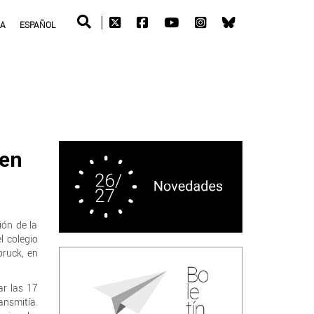
RA
ESPAÑOL
 en
ión de la
l colegio
bruck, en
ar las 17
ansmitía.