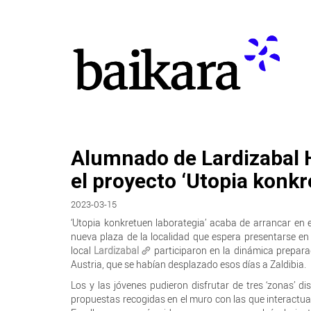
Alumnado de Lardizabal He
el proyecto ‘Utopia konkr
2023-03-15
‘Utopia konkretuen laborategia’ acaba de arrancar en e
nueva plaza de la localidad que espera presentarse en
local
Lardizabal
participaron en la dinámica prepara
Austria, que se habían desplazado esos días a Zaldibia.
Los y las jóvenes pudieron disfrutar de tres ‘zonas’ di
propuestas recogidas en el muro con las que interactuar