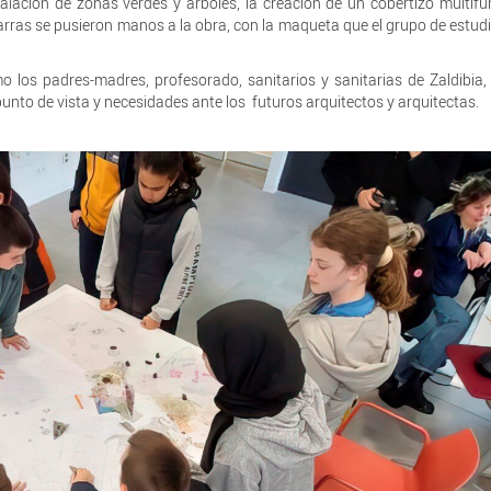
talación de zonas verdes y árboles, la creación de un cobertizo multifu
tarras se pusieron manos a la obra, con la maqueta que el grupo de estud
 los padres-madres, profesorado, sanitarios y sanitarias de Zaldibia, 
unto de vista y necesidades ante los futuros arquitectos y arquitectas.