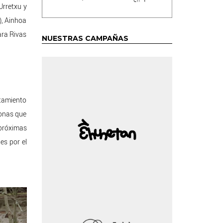
 Urretxu
y
), Ainhoa
ara Rivas
NUESTRAS CAMPAÑAS
ntamiento
sonas que
 próximas
es por el