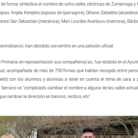
de forma simbólica el nombre de ocho calles céntricas de Zumarraga y
ipios: Anjela Kerejeta (esposa de Iparragirre), Oihane Zabaleta (alcaldesa
), Berezi San Sebastián (mecánica), Mari Lourdes Aranburu (matrona), Bárb
ivindicaron, han decidido convertirlo en una petición oficial.
Primaria en representación sus compañeros/as, fue recibido en el Ayu
olicitud, acompañada de más de 700 firmas que habían recogido entre per
ometió con los alumnos y alumnas a tener en cuenta el tema de cara a
a. Serrano ve “complicado cambiar el nombre a alguna de las calles actual
ue cambiar la dirección en bancos, recibos, etc”.