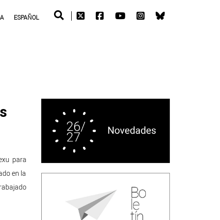
RA
ESPAÑOL
as
texu para
ado en la
trabajado