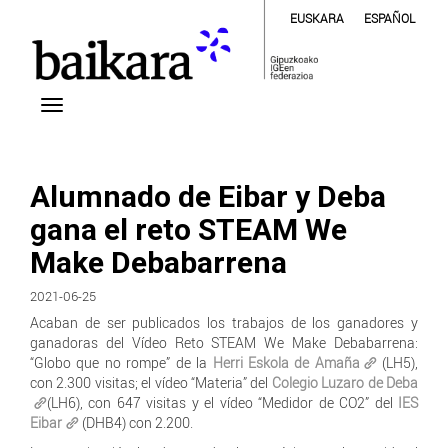
EUSKARA
ESPAÑOL
Alumnado de Eibar y Deba
gana el reto STEAM We
Make Debabarrena
2021-06-25
Acaban de ser publicados los trabajos de los ganadores y
ganadoras del Vídeo Reto STEAM We Make Debabarrena:
“Globo que no rompe” de la
Herri Eskola de Amaña
(LH5),
con 2.300 visitas; el vídeo “Materia” del
Colegio Luzaro de Deba
(LH6), con 647 visitas y el vídeo “Medidor de CO2” del
IES
Eibar
(DHB4) con 2.200.