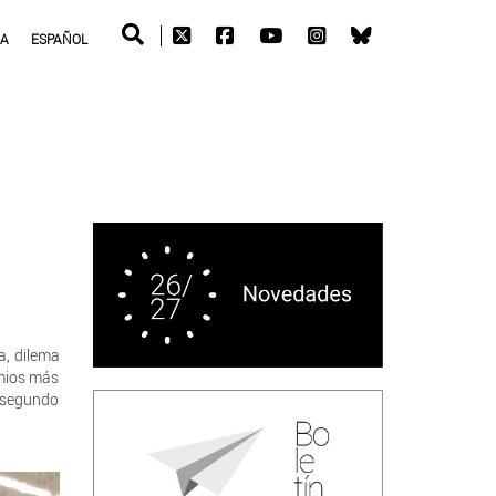
RA
ESPAÑOL
a, dilema
emios más
l segundo