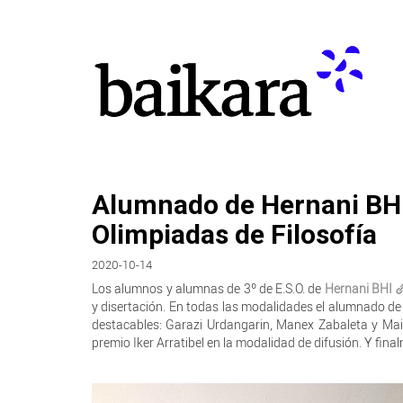
Alumnado de Hernani BHI 
Olimpiadas de Filosofía
2020-10-14
Los alumnos y alumnas de 3º de E.S.O. de
Hernani BHI
y disertación. En todas las modalidades el alumnado de 
destacables: Garazi Urdangarin, Manex Zabaleta y Mai
premio Iker Arratibel en la modalidad de difusión. Y fina