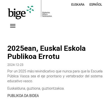
EUSKARA
ESPAÑOL
2025ean, Euskal Eskola
Publikoa Errotu
2024-12-23
Por un 2025 más reivindicativo que nunca para que la Escuela
Pública Vasca sea el eje prioritario y vertebrador del sistema
educativo vasco.
Euskalduna, guztiona, guztiontzakoa.
PUBLIKOA DA BIDEA