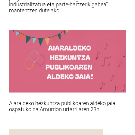
industrializatua eta parte-hartzerik gabea”
mantentzen dutelako
Aiaraldeko hezkuntza publikoaren aldeko jaia
ospatuko da Amurrion urtarrilaren 23n