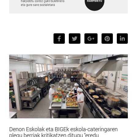
Denon Eskolak eta BIGEk eskola-cateringaren
plegu berriak kritikatzen ditugu “eredu