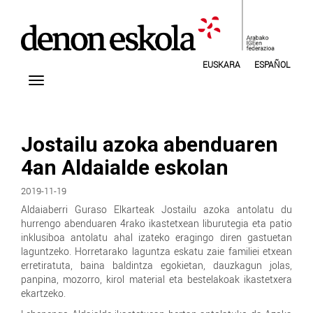
EUSKARA
ESPAÑOL
Jostailu azoka abenduaren
4an Aldaialde eskolan
2019-11-19
Aldaiaberri Guraso Elkarteak Jostailu azoka antolatu du
hurrengo abenduaren 4rako ikastetxean liburutegia eta patio
inklusiboa antolatu ahal izateko eragingo diren gastuetan
laguntzeko. Horretarako laguntza eskatu zaie familiei etxean
erretiratuta, baina baldintza egokietan, dauzkagun jolas,
panpina, mozorro, kirol material eta bestelakoak ikastetxera
ekartzeko.