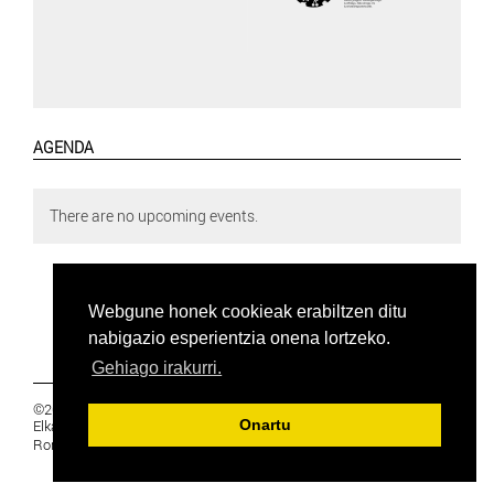
AGENDA
There are no upcoming events.
Webgune honek cookieak erabiltzen ditu
nabigazio esperientzia onena lortzeko.
Gehiago irakurri.
©2019 Euskal Herriko Ikasleen Gurasoen
Elkartea -
PRIBATUTASUNA
Onartu
Ronda 27, 1 Ezk, 48005 Bilbao, Bizkaia