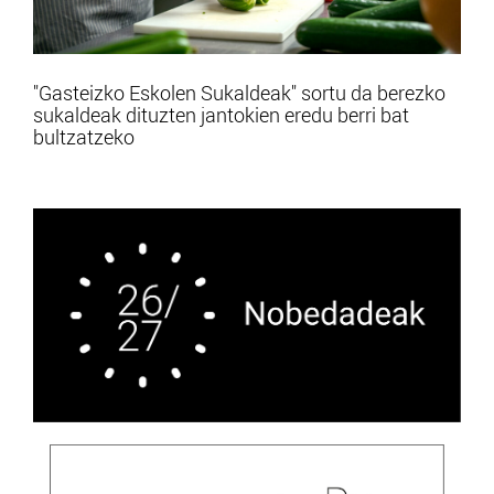
"Gasteizko Eskolen Sukaldeak" sortu da berezko
sukaldeak dituzten jantokien eredu berri bat
bultzatzeko