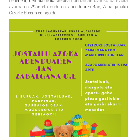
Lehenengo Aldaialde ikastetxean bertan antolatuko da Azoka
azaroaren 29an eta ondoren, abenduaren 4an, Zabalganako
Gizarte Etxean egingo da.