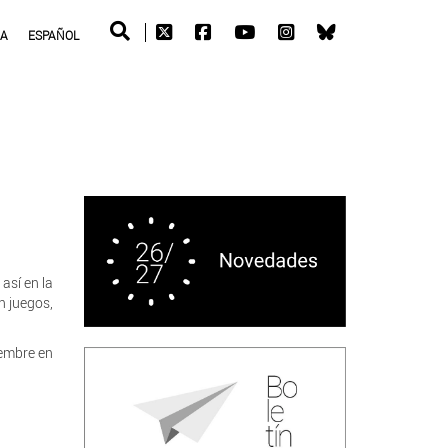
RA
ESPAÑOL
así en la
an juegos,
iembre en