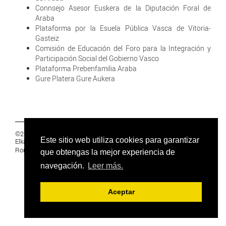
Connsejo Asesor Euskera de la Diputación Foral de
Araba
Plataforma por la Esuela Pública Vasca de Vitoria-
Gasteiz
Comisión de Educación del Foro para la Integración y
Participación Social del Gobierno Vasco
Plataforma Prebenfamilia Araba
Gure Platera Gure Aukera
©2019 Euskal Herriko Ikasleen Gurasoen
Este sitio web utiliza cookies para garantizar
Elkartea -
PRIVACIDAD
Ronda 27, 1 Ezk, 48005 Bilbao, Bizkaia
que obtengas la mejor experiencia de
navegación.
Leer más.
Aceptar