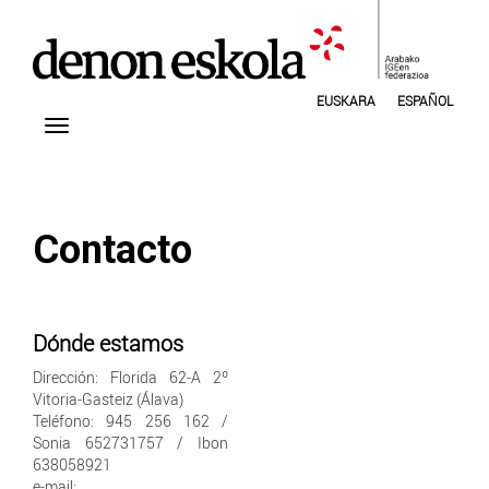
EUSKARA
ESPAÑOL
Contacto
Dónde estamos
Dirección: Florida 62-A 2º
Vitoria-Gasteiz (Álava)
Teléfono: 945 256 162 /
Sonia 652731757 / Ibon
638058921
e-mail: