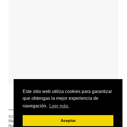
Este sitio web utiliza cookies para garantizar
que obtengas la mejor experiencia de
navegación.
Leer más.
©2019 Euskal Herriko Ikasleen Gurasoen
Elkartea -
PRIVACIDAD
Aceptar
Ronda 27, 1 Ezk, 48005 Bilbao, Bizkaia