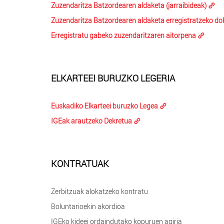
Zuzendaritza Batzordearen aldaketa (jarraibideak)
Zuzendaritza Batzordearen aldaketa erregistratzeko 
Erregistratu gabeko zuzendaritzaren aitorpena
ELKARTEEI BURUZKO LEGERIA
Euskadiko Elkarteei buruzko Legea
IGEak arautzeko Dekretua
KONTRATUAK
Zerbitzuak alokatzeko kontratu
Boluntarioekin akordioa
IGEko kideei ordaindutako kopuruen agiria