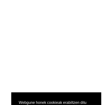
Webgune honek cookieak erabiltzen ditu