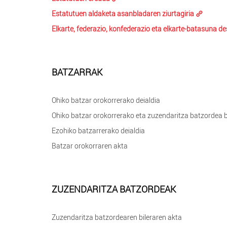
Estatutuen aldaketa asanbladaren ziurtagiria
Elkarte, federazio, konfederazio eta elkarte-batasuna d
BATZARRAK
Ohiko batzar orokorrerako deialdia
Ohiko batzar orokorrerako eta zuzendaritza batzordea b
Ezohiko batzarrerako deialdia
Batzar orokorraren akta
ZUZENDARITZA BATZORDEAK
Zuzendaritza batzordearen bileraren akta