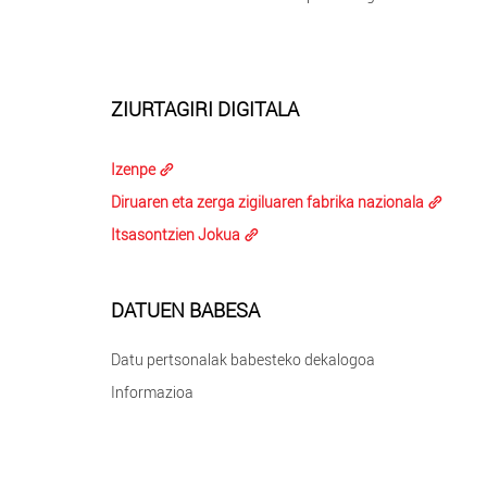
ZIURTAGIRI DIGITALA
Izenpe
Diruaren eta zerga zigiluaren fabrika nazionala
Itsasontzien Jokua
DATUEN BABESA
Datu pertsonalak babesteko dekalogoa
Informazioa