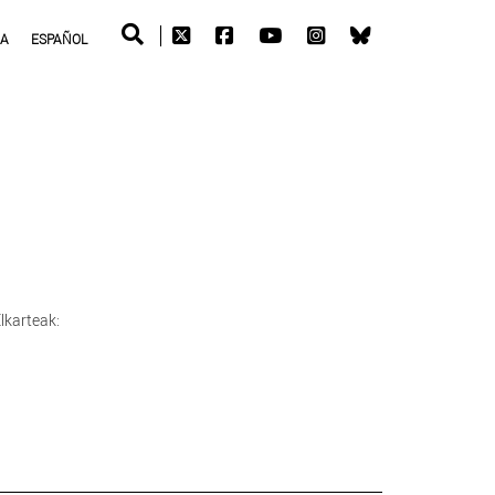
RA
ESPAÑOL
lkarteak: