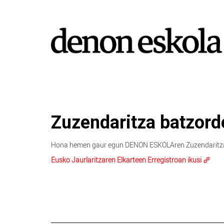
Zuzendaritza batzord
Hona hemen gaur egun DENON ESKOLAren Zuzendaritza B
Eusko Jaurlaritzaren Elkarteen Erregistroan ikusi