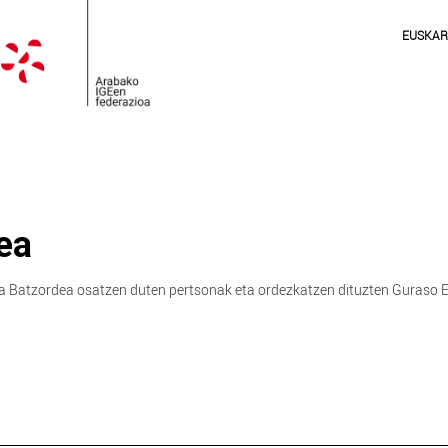
EUSKA
ea
atzordea osatzen duten pertsonak eta ordezkatzen dituzten Guraso E