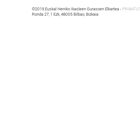
©2019 Euskal Herriko Ikasleen Gurasoen Elkartea -
PRIBATU
Ronda 27, 1 Ezk, 48005 Bilbao, Bizkaia