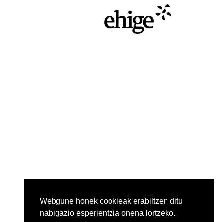
Webgune honek cookieak erabiltzen ditu
nabigazio esperientzia onena lortzeko.