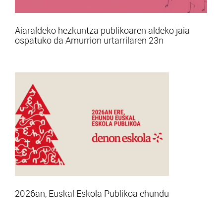
Aiaraldeko hezkuntza publikoaren aldeko jaia
ospatuko da Amurrion urtarrilaren 23n
2026an, Euskal Eskola Publikoa ehundu