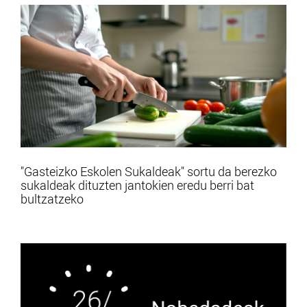
"Gasteizko Eskolen Sukaldeak" sortu da berezko
sukaldeak dituzten jantokien eredu berri bat
bultzatzeko