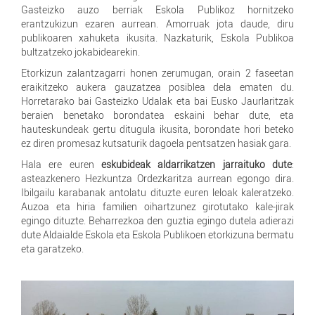
Gasteizko auzo berriak Eskola Publikoz hornitzeko
erantzukizun ezaren aurrean. Amorruak jota daude, diru
publikoaren xahuketa ikusita. Nazkaturik, Eskola Publikoa
bultzatzeko jokabidearekin.
Etorkizun zalantzagarri honen zerumugan, orain 2 faseetan
eraikitzeko aukera gauzatzea posiblea dela ematen du.
Horretarako bai Gasteizko Udalak eta bai Eusko Jaurlaritzak
beraien benetako borondatea eskaini behar dute, eta
hauteskundeak gertu ditugula ikusita, borondate hori beteko
ez diren promesaz kutsaturik dagoela pentsatzen hasiak gara.
Hala ere euren
eskubideak aldarrikatzen jarraituko dute
:
asteazkenero Hezkuntza Ordezkaritza aurrean egongo dira.
Ibilgailu karabanak antolatu dituzte euren leloak kaleratzeko.
Auzoa eta hiria familien oihartzunez girotutako kale-jirak
egingo dituzte. Beharrezkoa den guztia egingo dutela adierazi
dute Aldaialde Eskola eta Eskola Publikoen etorkizuna bermatu
eta garatzeko.