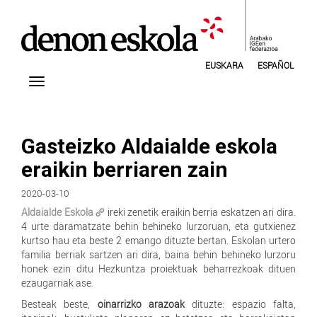
EUSKARA
ESPAÑOL
Gasteizko Aldaialde eskola
eraikin berriaren zain
2020-03-10
Aldaialde Eskola
ireki zenetik eraikin berria eskatzen ari dira.
4 urte daramatzate behin behineko lurzoruan, eta gutxienez
kurtso hau eta beste 2 emango dituzte bertan. Eskolan urtero
familia berriak sartzen ari dira, baina behin behineko lurzoru
honek ezin ditu Hezkuntza proiektuak beharrezkoak dituen
ezaugarriak ase.
Besteak beste,
oinarrizko arazoak
dituzte: espazio falta,