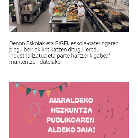
Denon Eskolak eta BIGEk eskola-cateringaren
plegu berriak kritikatzen ditugu “eredu
industrializatua eta parte-hartzerik gabea”
mantentzen dutelako