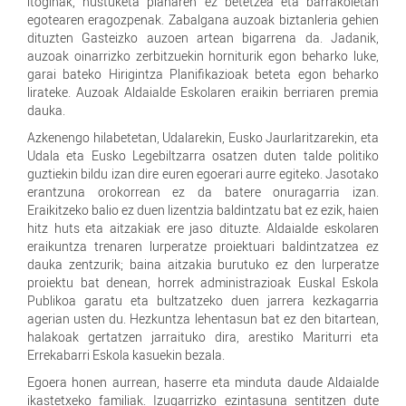
itoginak, hustuketa planaren ez betetzea eta barrakoietan
egotearen eragozpenak. Zabalgana auzoak biztanleria gehien
dituzten Gasteizko auzoen artean bigarrena da. Jadanik,
auzoak oinarrizko zerbitzuekin horniturik egon beharko luke,
garai bateko Hirigintza Planifikazioak beteta egon beharko
lirateke. Auzoak Aldaialde Eskolaren eraikin berriaren premia
dauka.
Azkenengo hilabetetan, Udalarekin, Eusko Jaurlaritzarekin, eta
Udala eta Eusko Legebiltzarra osatzen duten talde politiko
guztiekin bildu izan dire euren egoerari aurre egiteko. Jasotako
erantzuna orokorrean ez da batere onuragarria izan.
Eraikitzeko balio ez duen lizentzia baldintzatu bat ez ezik, haien
hitz huts eta aitzakiak ere jaso dituzte. Aldaialde eskolaren
eraikuntza trenaren lurperatze proiektuari baldintzatzea ez
dauka zentzurik; baina aitzakia burutuko ez den lurperatze
proiektu bat denean, horrek administrazioak Euskal Eskola
Publikoa garatu eta bultzatzeko duen jarrera kezkagarria
agerian usten du. Hezkuntza lehentasun bat ez den bitartean,
halakoak gertatzen jarraituko dira, arestiko Mariturri eta
Errekabarri Eskola kasuekin bezala.
Egoera honen aurrean, haserre eta minduta daude Aldaialde
ikastetxeko familiak. Izugarrizko ezintasuna sentitzen dute