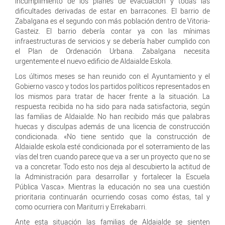
incumplimiento de los planes de evacuación y todas las
dificultades derivadas de estar en barracones. El barrio de
Zabalgana es el segundo con más población dentro de Vitoria-
Gasteiz. El barrio debería contar ya con las mínimas
infraestructuras de servicios y se debería haber cumplido con
el Plan de Ordenación Urbana. Zabalgana necesita
urgentemente el nuevo edificio de Aldaialde Eskola.
Los últimos meses se han reunido con el Ayuntamiento y el
Gobierno vasco y todos los partidos políticos representados en
los mismos para tratar de hacer frente a la situación. La
respuesta recibida no ha sido para nada satisfactoria, según
las familias de Aldaialde. No han recibido más que palabras
huecas y disculpas además de una licencia de construcción
condicionada. «No tiene sentido que la construcción de
Aldaialde eskola esté condicionada por el soterramiento de las
vías del tren cuando parece que va a ser un proyecto que no se
va a concretar. Todo esto nos deja al descubierto la actitud de
la Administración para desarrollar y fortalecer la Escuela
Pública Vasca». Mientras la educación no sea una cuestión
prioritaria continuarán ocurriendo cosas como éstas, tal y
como ocurriera con Mariturri y Errekabarri.
Ante esta situación las familias de Aldaialde se sienten