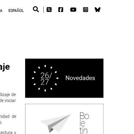
RA
ESPAÑOL
aje
izaje de
e iniciar
nidad de
s.
tectura y