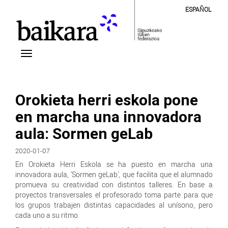
ESPAÑOL
Orokieta herri eskola pone
en marcha una innovadora
aula: Sormen geLab
2020-01-07
En Orokieta Herri Eskola se ha puesto en marcha una
innovadora aula, ‘Sormen geLab’, que facilita que el alumnado
promueva su creatividad con distintos talleres. En base a
proyectos transversales el profesorado toma parte para que
los grupos trabajen distintas capacidades al unísono, pero
cada uno a su ritmo.