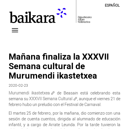
ESPAÑOL
Mañana finaliza la XXXVII
Semana cultural de
Murumendi ikastetxea
2020-02-23
Murumendi ikastetxea
de Beasain está celebrando esta
semana su
XXXVII Semana Cultural
, aunque el viernes 21 de
febrero hubo un preludio con el Festival de Carnaval.
El martes 25 de febrero, por la mañana, dio comienzo con una
sesión de cuenta cuentos, dirigida al alumnado de educación
infantil, y a cargo de Arrate Leunda. Por la tarde tuvieron la