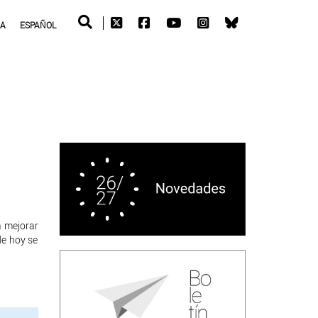
RA
ESPAÑOL
a mejorar
de hoy se