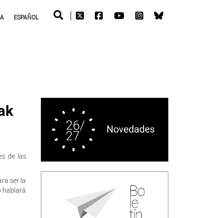
RA
ESPAÑOL
ak
s de las
ra ser la
o hablará