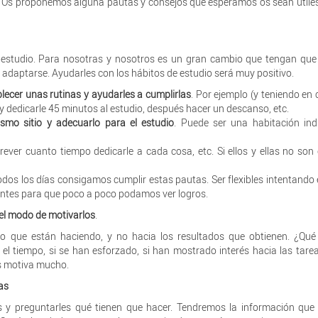
n. Os proponemos alguna pautas y consejos que esperamos os sean útile
 estudio. Para nosotras y nosotros es un gran cambio que tengan que
il adaptarse. Ayudarles con los hábitos de estudio será muy positivo.
lecer unas rutinas y ayudarles a cumplirlas
. Por ejemplo (y teniendo en 
y dedicarle 45 minutos al estudio, después hacer un descanso, etc.
smo sitio y adecuarlo para el estudio
. Puede ser una habitación ind
ever cuanto tiempo dedicarle a cada cosa, etc. Si ellos y ellas no son
todos los días consigamos cumplir estas pautas. Ser flexibles intentando
tantes para que poco a poco podamos ver logros.
 el modo de motivarlos
.
zo que están haciendo, y no hacia los resultados que obtienen. ¿Qué
l tiempo, si se han esforzado, si han mostrado interés hacia las tarea
os motiva mucho.
as
s y preguntarles qué tienen que hacer. Tendremos la información que