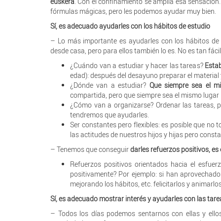
euskera
. Con el confinamiento se amplía esa sensació
fórmulas mágicas, pero les podemos ayudar muy bien.
Sí, es adecuado ayudarles con los hábitos de estudio
– Lo más importante es ayudarles con los hábitos de
desde casa, pero para ellos también lo es. No es tan fác
¿Cuándo van a estudiar y hacer las tareas?
Estab
edad): después del desayuno preparar el material 
¿Dónde van a estudiar?
Que siempre sea el mi
compartida, pero que siempre sea el mismo lugar
¿Cómo van a organizarse? Ordenar las tareas, pr
tendremos que ayudarles.
Ser constantes pero flexibles: es posible que no 
las actitudes de nuestros hijos y hijas pero cons
– Tenemos que conseguir
darles refuerzos positivos, es
Refuerzos positivos orientados hacia el esfuer
positivamente? Por ejemplo: si han aprovechado e
mejorando los hábitos, etc. felicitarlos y animarl
Sí, es adecuado mostrar interés y ayudarles con las tare
– Todos los días podemos sentarnos con ellas y ello