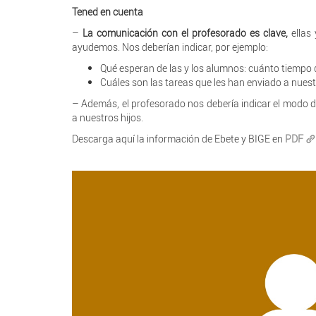
Tened en cuenta
–
La comunicación con el profesorado es clave,
ellas 
ayudemos. Nos deberían indicar, por ejemplo:
Qué esperan de las y los alumnos: cuánto tiempo de
Cuáles son las tareas que les han enviado a nuestr
– Además, el profesorado nos debería indicar el modo d
a nuestros hijos.
Descarga aquí la información de Ebete y BIGE en
PDF