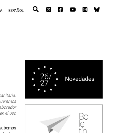
RA
ESPAÑOL
anitaria,
 queremos
laborador
en el uso
o sabemos