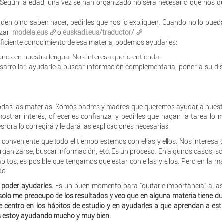
 Según la edad, una vez se han organizado no será necesario que nos
enden o no saben hacer, pedirles que nos lo expliquen. Cuando no lo pued
izar:
modela.eus
o
euskadi.eus/traductor/
uficiente conocimiento de esa materia, podemos ayudarles:
iones en nuestra lengua. Nos interesa que lo entienda.
sarrollar: ayudarle a buscar información complementaria, poner a su di
todas las materias. Somos padres y madres que queremos ayudar a nuest
trar interés, ofrecerles confianza, y pedirles que hagan la tarea lo 
rora lo corregirá y le dará las explicaciones necesarias.
 conveniente que todo el tiempo estemos con ellas y ellos. Nos interesa
ganizarse, buscar información, etc. Es un proceso. En algunos casos, s
tos, es posible que tengamos que estar con ellas y ellos. Pero en la m
do.
 poder ayudarles.
Es un buen momento para “quitarle importancia” a la
 solo me preocupo de los resultados y veo que en alguna materia tiene d
e centro en los hábitos de estudio y en ayudarles a que aprendan a est
les estoy ayudando mucho y muy bien.