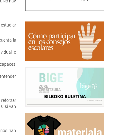
s. No hay
 estudiar
cuenta la
ividual o
 capaces,
 entender
 reforzar
s, si van
 nos han