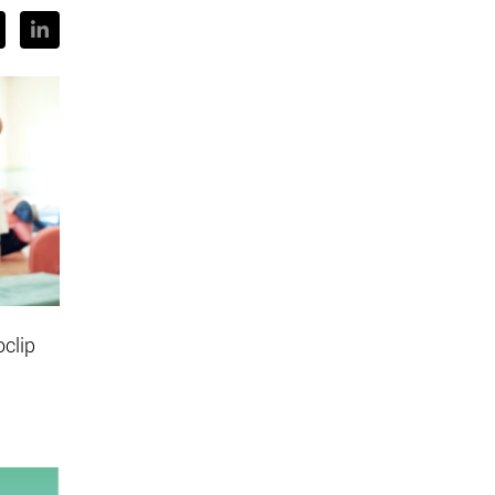
oclip