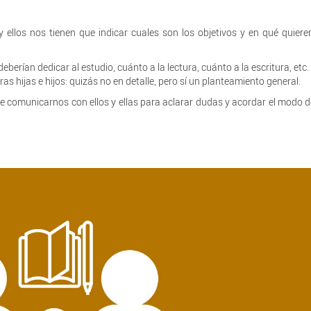
y ellos nos tienen que indicar cuales son los objetivos y en qué quiere
berían dedicar al estudio, cuánto a la lectura, cuánto a la escritura, etc.
as hijas e hijos: quizás no en detalle, pero sí un planteamiento general.
e comunicarnos con ellos y ellas para aclarar dudas y acordar el modo 