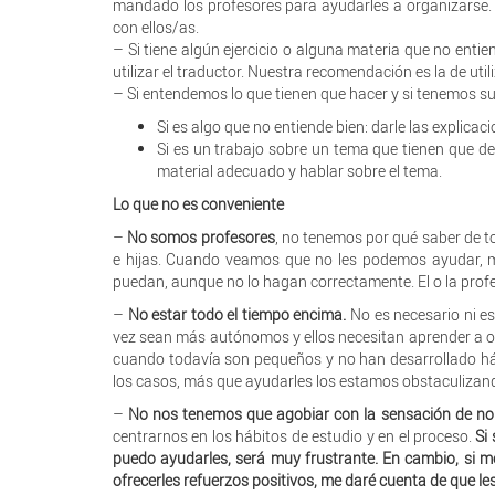
mandado los profesores para ayudarles a organizarse.
con ellos/as.
– Si tiene algún ejercicio o alguna materia que no enti
utilizar el traductor. Nuestra recomendación es la de util
– Si entendemos lo que tienen que hacer y si tenemos s
Si es algo que no entiende bien: darle las explicac
Si es un trabajo sobre un tema que tienen que de
material adecuado y hablar sobre el tema.
Lo que no es conveniente
–
No somos profesores
, no tenemos por qué saber de 
e hijas. Cuando veamos que no les podemos ayudar, mos
puedan, aunque no lo hagan correctamente. El o la profes
–
No estar todo el tiempo encima.
No es necesario ni es
vez sean más autónomos y ellos necesitan aprender a or
cuando todavía son pequeños y no han desarrollado hábi
los casos, más que ayudarles los estamos obstaculizan
–
No nos tenemos que agobiar con la sensación de no
centrarnos en los hábitos de estudio y en el proceso.
Si
puedo ayudarles, será muy frustrante. En cambio, si m
ofrecerles refuerzos positivos, me daré cuenta de que 