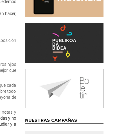
 quedemos
an hacer,
sposición
ros hijos
mejor que
 que cada
obre todo
ayoría de
s notas y
udas y no
NUESTRAS CAMPAÑAS
udiar y a