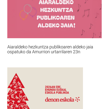
Aiaraldeko hezkuntza publikoaren aldeko jaia
ospatuko da Amurrion urtarrilaren 23n