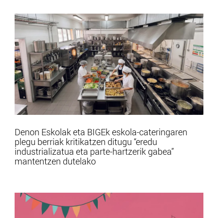
Denon Eskolak eta BIGEk eskola-cateringaren
plegu berriak kritikatzen ditugu “eredu
industrializatua eta parte-hartzerik gabea”
mantentzen dutelako