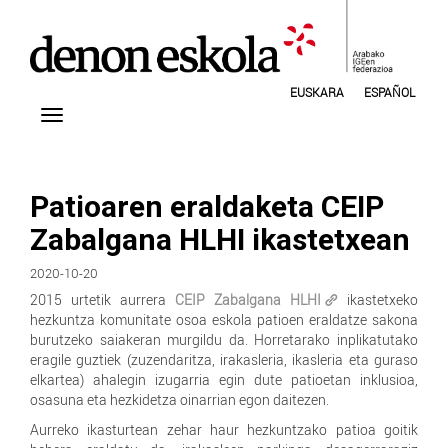
EUSKARA
ESPAÑOL
Patioaren eraldaketa CEIP
Zabalgana HLHI ikastetxean
2020-10-20
2015 urtetik aurrera
CEIP Zabalgana HLHI
ikastetxeko
hezkuntza komunitate osoa eskola patioen eraldatze sakona
burutzeko saiakeran murgildu da. Horretarako inplikatutako
eragile guztiek (zuzendaritza, irakasleria, ikasleria eta guraso
elkartea) ahalegin izugarria egin dute patioetan inklusioa,
osasuna eta hezkidetza oinarrian egon daitezen.
Aurreko ikasturtean zehar haur hezkuntzako patioa goitik