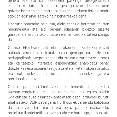
behera eraldatu da, irakasleen parkinga desagerraraziz
ikastetxeko txikienek espazio gehiago izan dezaten, adin
goiztiar horietan hain garrantzitsua den jarduera fisikoa modu
egokian egin ahal izateko hain beharrezkoa dena.
Ikasturte honetako helburua, aldiz, espazio horretan haurren
mugimendua eta aldi berean jolasaren bidezko gizarte
garapena ahalbidetuko dituzten elementuak txertatzea izango
da.
Guraso Elkartearentzat eta orokorrean ikastetxearentzat
patioak aisialdirako tokiak baino gehiago dira. Helburu
pedagogikoak integratu behar dituzte eta gizarteratze jarrerak
eta kalitatezko interakzio esperientziak ahalbidetu behar
dituzte ikasleria osoarentzat jolasa eta ariketa fisikoa sustatuz
eta naturarekiko eta bizitza osasuntsuarekiko jarrera
positiboak landuz.
Gainera, patioetan txertatzen diren elementu eta aldaketek
auzoan eragiten dutela uste dute ateak ireki egiten baitira
Udaletik eta auzo elkartetik antolatzen diren jarduerak burutu
ahal izateko. CEIP Zabalgana HLHI oso ekipamendu baliotsua
da auzo zein hiri mailan, eta beraz patioak eraldatzeko
proiektua ikastetxetik abiatzen bada ere haratago, komunitate