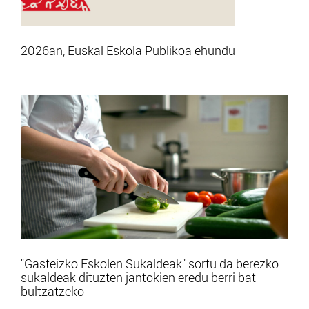
2026an, Euskal Eskola Publikoa ehundu
"Gasteizko Eskolen Sukaldeak" sortu da berezko
sukaldeak dituzten jantokien eredu berri bat
bultzatzeko