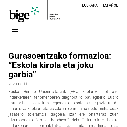
EUSKARA
ESPAÑOL
Gurasoentzako formazioa:
“Eskola kirola eta joku
garbia”
2020-03-11
Euskal Herriko Unibertsitateak (EHU) kirolarekin lotutako
indarkeriaren fenomenoaren diagnostiko bat egiteko Eusko
Jaurlaritzak eskatuta egindako txostenak egiaztatu du
oinarrizko kirolean eta eskola-kirolean irainak edo mehatxuak
jasateko “tolerantzia” dagoela. Izan ere, ohartarazi zuen
atzemandako “arazo handiena” dela “intentsitate txikiko
indarkeriaren permisibitatea, ez baita indarkeria gisa