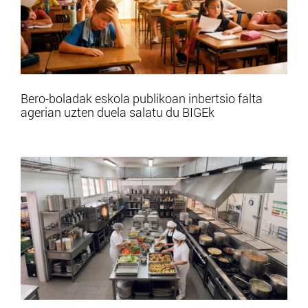
Bero-boladak eskola publikoan inbertsio falta
agerian uzten duela salatu du BIGEk