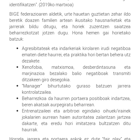
identifikatzen”. (2019ko martxoa)
BIGE federazioaren aldetik, urte hauetan guztietan zehar ildo
beretik doazen familien artean ikusitako hausnarketak eta
jarrerak bildu ditugu, eta horiek zuzentzen saiatzea
beharrezkotzat jotzen dugu. Hona hemen gai horietako
batzuk:
Agresibitateak eta indarkeriak kirolaren irudi negatiboa
ematen diete haurrei, eta praktika hori bertan behera utz
dezakete.
Xenofobia, matxismoa, desberdintasuna eta
marjinazioa bezalako balio negatiboak transmiti
ditzakeen giro desegokia.
“Manager” bihurtutako guraso batzuen jarrera
kontrolatzailea.
Beharrezkoa da haurren portaera positiboak indartzea,
beren akatsak aurpegiratu beharrean.
Entrenatzaileei eta arbitroei egindako oihuek/irainek
jokalarien aurrean haien autoritatea zalantzan jartzea
dakarte, eta eredu hori imitatzera bultzatzen ditu
haurrak.
Horrela, jarrera eta portaera askok ez dute “fair play” eta