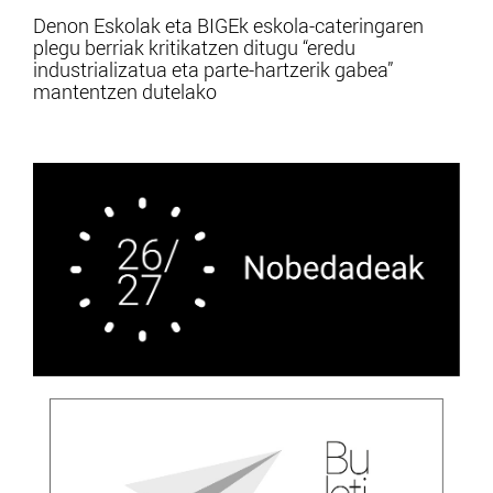
Denon Eskolak eta BIGEk eskola-cateringaren
plegu berriak kritikatzen ditugu “eredu
industrializatua eta parte-hartzerik gabea”
mantentzen dutelako