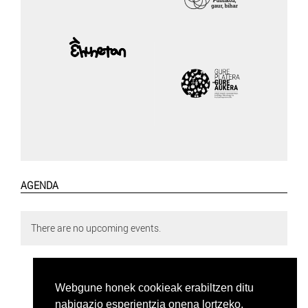
AGENDA
There are no upcoming events.
Webgune honek cookieak erabiltzen ditu
nabigazio esperientzia onena lortzeko.