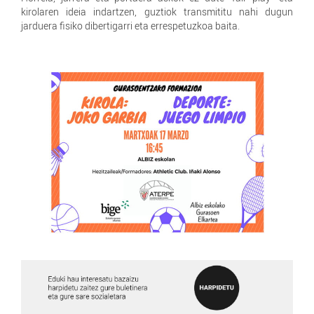
kirolaren ideia indartzen, guztiok transmititu nahi dugun
jarduera fisiko dibertigarri eta errespetuzkoa baita.