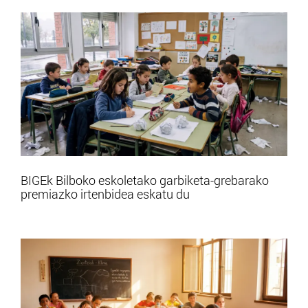
BIGEk Bilboko eskoletako garbiketa-grebarako
premiazko irtenbidea eskatu du