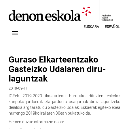
EUSKARA
ESPAÑOL
Guraso Elkarteentzako
Gasteizko Udalaren diru-
laguntzak
2019-09-11
IGEek 2019-2020 ikasturtean burutuko dituzten eskolaz
kanpoko jarduerak eta jarduera osagarriak diruz laguntzeko
deialdia argitaratu du Gasteizko Udalak. Eskaerak egiteko epea
hurrengo 2019ko irailaren 30ean bukatuko da.
Hemen duzue informazio osoa: