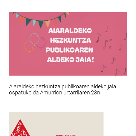
Aiaraldeko hezkuntza publikoaren aldeko jaia
ospatuko da Amurrion urtarrilaren 23n