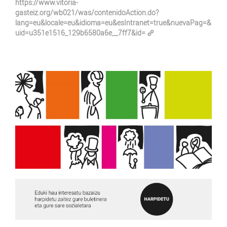
https://www.vitoria-
gasteiz.org/wb021/was/contenidoAction.do?
lang=eu&locale=eu&idioma=eu&esIntranet=true&nuevaPag=&
uid=u351e1516_129b6580a6e__7ff7&id=