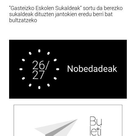
"Gasteizko Eskolen Sukaldeak" sortu da berezko
sukaldeak dituzten jantokien eredu berri bat
bultzatzeko