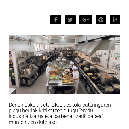
Denon Eskolak eta BIGEk eskola-cateringaren
plegu berriak kritikatzen ditugu “eredu
industrializatua eta parte-hartzerik gabea”
mantentzen dutelako