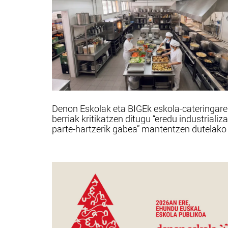
Denon Eskolak eta BIGEk eskola-cateringare
berriak kritikatzen ditugu “eredu industrializ
parte-hartzerik gabea” mantentzen dutelako