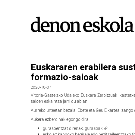
Euskararen erabilera sust
formazio-saioak
2020-10-07
Vitoria-Gasteizko Udaleko Euskara Zerbitzuak ikastetxe
saioen eskaintza jarri du abian.
Aurreko urteetan bezala, Ebete eta Geu Elkartea izango d
Aukera ezberdinak egongo dira:
gurasoentzat direnak:
gurasoak
eskolaz kanpoko begirale edo hezitzaileentzako 