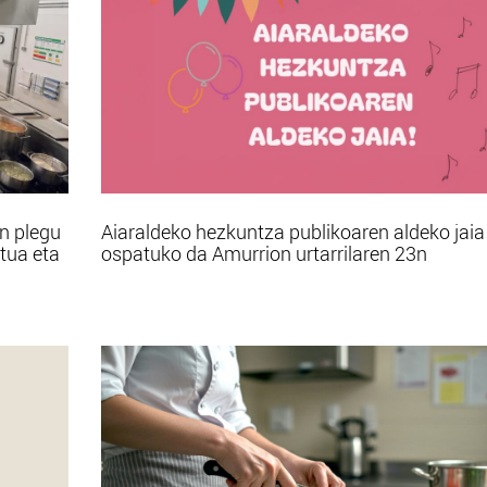
n plegu
Aiaraldeko hezkuntza publikoaren aldeko jaia
atua eta
ospatuko da Amurrion urtarrilaren 23n