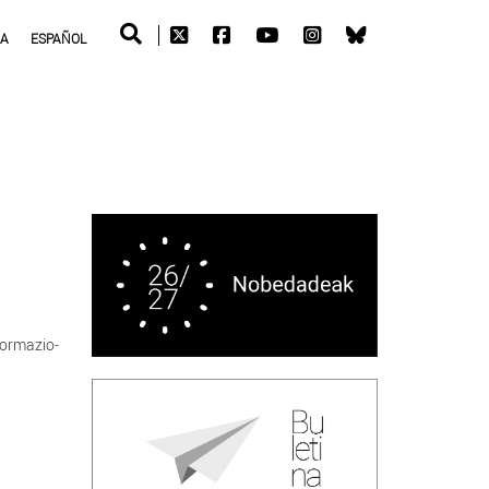
RA
ESPAÑOL
formazio-