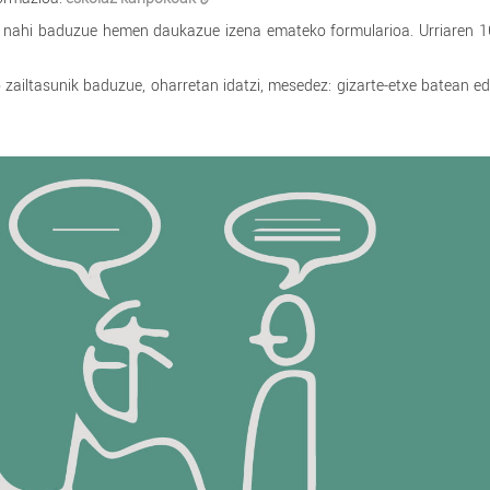
u nahi baduzue hemen daukazue izena emateko formularioa. Urriaren 1
 zailtasunik baduzue, oharretan idatzi, mesedez: gizarte-etxe batean ed