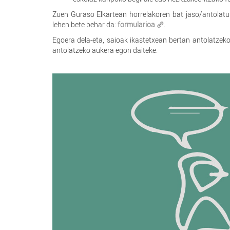
Zuen Guraso Elkartean horrelakoren bat jaso/antolat
lehen bete behar da:
formularioa
.
Egoera dela-eta, saioak ikastetxean bertan antolatzeko
antolatzeko aukera egon daiteke.