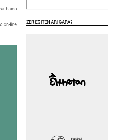
6a baino
ZER EGITEN ARI GARA?
o on-line