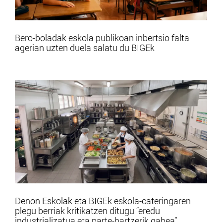
Bero-boladak eskola publikoan inbertsio falta
agerian uzten duela salatu du BIGEk
Denon Eskolak eta BIGEk eskola-cateringaren
plegu berriak kritikatzen ditugu “eredu
industrializatua eta parte-hartzerik gabea”