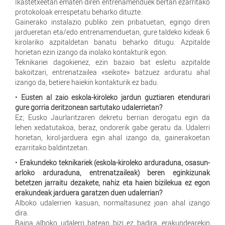
Ikastetxeetan ematen diren entrenamenduek bertan ezarritako
protokoloak errespetatu beharko dituzte.
Gainerako instalazio publiko zein pribatuetan, egingo diren
jardueretan eta/edo entrenamenduetan, gure taldeko kideak 6
kirolariko azpitaldetan banatu beharko ditugu. Azpitalde
horietan ezin izango da inolako kontakturik egon.
Teknikariei dagokienez, ezin bazaio bat esleitu azpitalde
bakoitzari, entrenatzailea «seikote» batzuez arduratu ahal
izango da, betiere haiekin kontakturik ez badu.
•
Eusten al zaio eskola-kiroleko jardun guztiaren etendurari
gure gorria deritzonean sartutako udalerrietan?
Ez; Eusko Jaurlaritzaren dekretu berrian derogatu egin da
lehen xedatutakoa, beraz, ondorerik gabe geratu da. Udalerri
horietan, kirol-jarduera egin ahal izango da, gainerakoetan
ezarritako baldintzetan.
•
Erakundeko teknikariek (eskola-kiroleko arduraduna, osasun-
arloko arduraduna, entrenatzaileak) beren eginkizunak
betetzen jarraitu dezakete, nahiz eta haien bizilekua ez egon
erakundeak jarduera garatzen duen udalerrian?
Alboko udalerrien kasuan, normaltasunez joan ahal izango
dira.
Baina alboko udalerri batean bizi ez badira, erakundearekin