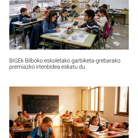
BIGEk Bilboko eskoletako garbiketa-grebarako
premiazko irtenbidea eskatu du