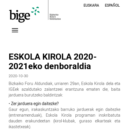
EUSKARA
ESPAÑOL
ESKOLA KIROLA 2020-
2021eko denboraldia
2020-10-30
Bizkaiko Foru Aldundiak, urriaren 29an, Eskola Kirola dela eta
IGEek azaldutako zalantzeei erantzuna ematen die, baita
jarduera burutzeko baldintzak:
•
Zer jarduera egin daitezke?
Gaur egun, irakaskuntzako barruko jarduerak egin daitezke
(entrenamenduak), Eskola Kirola programan inskribatuta
dauden erakundeetan (kirol-klubak, guraso elkarteak eta
ikastetxeak).