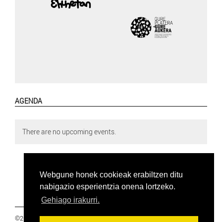
AGENDA
There are no upcoming events.
Webgune honek cookieak erabiltzen ditu
nabigazio esperientzia onena lortzeko.
Gehiago irakurri.
©2019 Euskal Herriko Ikasleen Gurasoen