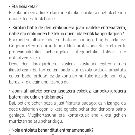
•
Eta lehiaketa?
Eskola-umeen adineko kirolarientzako lehiaketa guztiak etenda
daude, federatuak barne.
•
Kirolari bat kide den erakundera joan daiteke entrenatzera,
nahiz eta erakundea bizilekua duen udalerritik kanpo dagoen?
Erakundea alboko udalerri batean badago, bai; bestela ez.
Gogorarazten da araudi hori klub profesionaletako eta erdi-
profesionaletako beheragoko kategorietako taldeei ere
aplikatzen zaiela.
Dena den, kirol-jarduera ikasleak ikasketak egiten dituen
ikastetxean bertan egiten bada eta eskola-orduak amaituta
egiten bada, orduan, ez da kontuan hartuko irizpide hori, eta,
beraz, kirola egin ahal izango da.
•
Joan al naiteke semea jasotzera eskolaz kanpoko jarduera
batera nire udalerritik kanpo?
Bai, betiere behar bezala justifikatuta badago; ezin izango da
xede-udalerrian egon, bilketa egiteko behar den denbora baino
gehiago. Mugikortasuna eta kontaktuak ahalik eta gehien
murrizten saiatu behar dugu.
•
Nola antolatu behar ditut entrenamenduak?