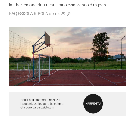
lan-harremana dutenean baino ezin izango dira joan.
FAQ ESKOLA KIROLA urriak 29