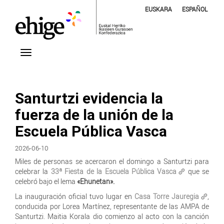
EUSKARA
ESPAÑOL
Santurtzi evidencia la
fuerza de la unión de la
Escuela Pública Vasca
2026-06-10
Miles de personas se acercaron el domingo a Santurtzi para
celebrar la
33ª Fiesta de la Escuela Pública Vasca
que se
celebró bajo el lema
«Ehunetan».
La inauguración oficial tuvo lugar en
Casa Torre Jauregia
,
conducida por Lorea Martínez, representante de las AMPA de
Santurtzi. Maitia Korala dio comienzo al acto con la canción