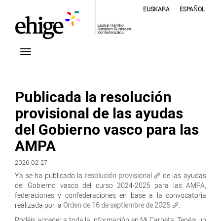
EUSKARA
ESPAÑOL
Publicada la resolución
provisional de las ayudas
del Gobierno vasco para las
AMPA
2026-02-27
Ya se ha publicado la
resolución provisional
de las ayudas
del Gobierno vasco del curso 2024-2025 para las AMPA,
federaciones y confederaciones en base a la convocatoria
realizada por la
Orden de 16 de septiembre de 2025
.
Podéis acceder a toda la información en Mi Carpeta. Tenéis un