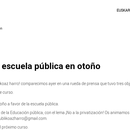
EUSKA
a escuela pública en otoño
koaz harro! comparecimos ayer en una rueda de prensa que tuvo tres obj
e curso.
ño a favor de la escuela pública.
r de la Educación pública, con el lema ¡No a la privatización! Os animamos
apublikoazharro@gmail.com.
l próximo curso.