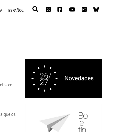
RA
ESPAÑOL
etivos:
 a que os